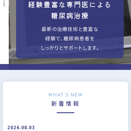
経験豊富な専門医による
患者様と真剣に向き合う
地域に根付いた
「かかりつけ医」として
継続した糖尿病治療
糖尿病治療
専門医の目でサポートし、
最新の治療技術と豊富な
一人ひとりに合わせた
地元の患者様に愛されるクリニックを
治療プランで、患者様と共に
経験で、糖尿病患者を
しっかりとサポートします。
糖尿病と向き合います。
目指します。
WHAT’S NEW
新着情報
2026.08.03