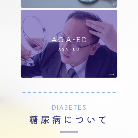
AGA
・
ED
AGA
・
ED
DIABETES
糖尿病について