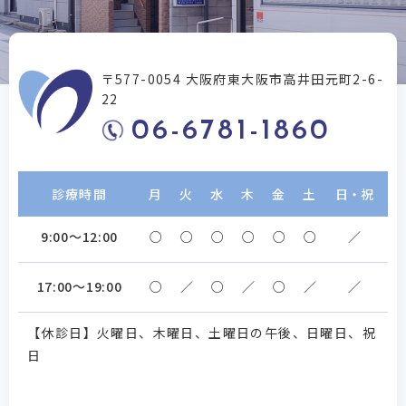
〒577-0054 大阪府東大阪市高井田元町2-6-
22
06-6781-1860
診療時間
月
火
水
木
金
土
日・祝
9:00～12:00
○
○
○
○
○
○
／
17:00～19:00
○
／
○
／
○
／
／
【休診日】火曜日、木曜日、土曜日の午後、日曜日、祝
日